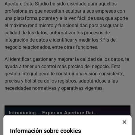
Aperture Data Studio ha sido diseñado para aquellos
profesionales que necesitan equipar a sus empresas con
una plataforma potente y a la vez fácil de usar, que aporte
el máximo rendimiento y funcionalidad para asegurar la
calidad de los datos, automatizar los procesos de
integración de datos e identificar y medir los KPIs del
negocio relacionados, entre otras funciones.
Al identificar, gestionar y mejorar la calidad de los datos, te
ayuda a tener un control más preciso del negocio. Esta
gestión integral permite construir una visión consistente,
precisa y holística de los registros, adaptándose a las
necesidades normativas y operativas vigentes.
Introducing... Experian Aperture Data Studio
Aperture Data Studio is a powerful and easy to use data management suite that helps you manage consumer data projects with confidence. Watch the video to see it firsthand.
Información sobre cookies