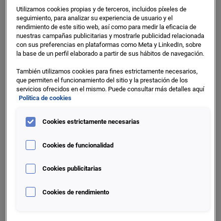
Utilizamos cookies propias y de terceros, incluidos píxeles de
seguimiento, para analizar su experiencia de usuario y el
Play
rendimiento de este sitio web, así como para medir la eficacia de
nuestras campañas publicitarias y mostrarle publicidad relacionada
con sus preferencias en plataformas como Meta y LinkedIn, sobre
la base de un perfil elaborado a partir de sus hábitos de navegación.
También utilizamos cookies para fines estrictamente necesarios,
Video
que permiten el funcionamiento del sitio y la prestación de los
servicios ofrecidos en el mismo. Puede consultar más detalles aquí
Politica de cookies
¿Qué hace que la suite de
Aperture Data Studio sea única?
Cookies estrictamente necesarias
Cookies de funcionalidad
Cookies publicitarias
Cookies de rendimiento
VALORACIÓN MÁS RÁPIDA