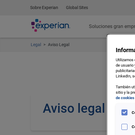
Sobre Experian
Global Sites
Soluciones gran emp
Legal
Aviso Legal
Inform
Utilizamos 
de usuario 
publicitari
LinkedIn, s
También uti
sitio y la 
de cookies
Aviso legal
C
C