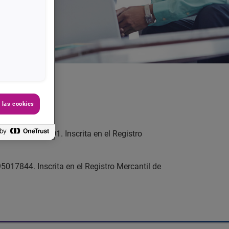
 las cookies
.I.F. A82120601. Inscrita en el Registro
95017844. Inscrita en el Registro Mercantil de