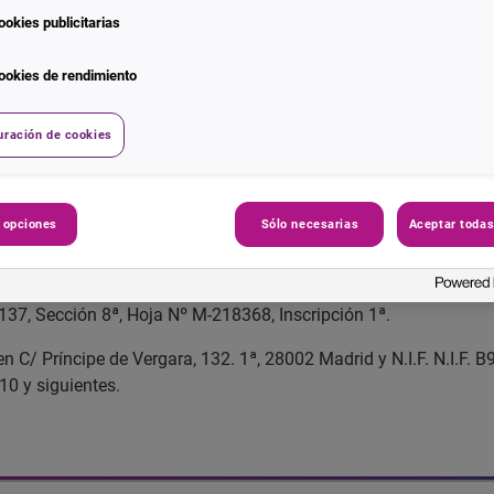
ookies publicitarias
ookies de rendimiento
uración de cookies
 opciones
Sólo necesarias
Aceptar todas
tes entidades:
cilio social en C/ Príncipe de Vergara, 132. 1ª, 28002 Madrid y N
 137, Sección 8ª, Hoja Nº M-218368, Inscripción 1ª.
en C/ Príncipe de Vergara, 132. 1ª, 28002 Madrid y N.I.F. N.I.F. B
10 y siguientes.