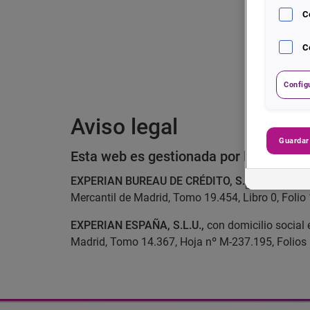
C
C
Config
Aviso legal
Guardar
Esta web es gestionada por las siguien
EXPERIAN BUREAU DE CRÉDITO, S.A.U.,
con domi
Mercantil de Madrid, Tomo 19.454, Libro 0, Folio
EXPERIAN ESPAÑA, S.L.U.,
con domicilio social 
Madrid, Tomo 14.367, Hoja nº M-237.195, Folios 