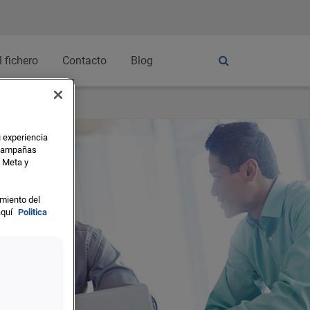
l fichero
Contacto
Blog
u experiencia
s campañas
o Meta y
miento del
aquí
Politica