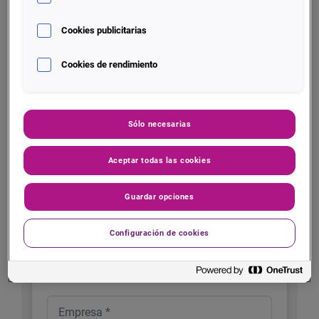
Cookies publicitarias
Contacto para empresas
Cookies de rendimiento
Complete el formulario y contactaremos con usted
para darle más información sobre nuestros
Sólo necesarias
productos y servicios
Aceptar todas las cookies
Guardar opciones
Configuración de cookies