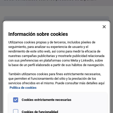
Información sobre cookies
Utilizamos cookies propias y de terceros, incluidos píxeles de
No se atenderán peticiones referentes a
seguimiento, para analizar su experiencia de usuario y el
rendimiento de este sitio web, así como para medir la eficacia de
los ficheros de información crediticia a
nuestras campañas publicitarias y mostrarle publicidad relacionada
través del siguiente formulario
con sus preferencias en plataformas como Meta y LinkedIn, sobre
la base de un perfil elaborado a partir de sus hábitos de navegación.
Si lo que usted desea es información para salir de un
fichero
También utilizamos cookies para fines estrictamente necesarios,
que permiten el funcionamiento del sitio y la prestación de los
servicios ofrecidos en el mismo. Puede consultar más detalles aquí
por favor pinche aquí
Politica de cookies
Cookies estrictamente necesarias
Cookies de funcionalidad