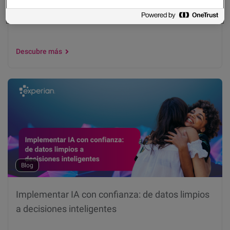
Experian y OpenAI lanzan en Reino Unido la
primera app de score crediticio en ChatGPT
Descubre más
Blog
Implementar IA con confianza: de datos limpios
a decisiones inteligentes