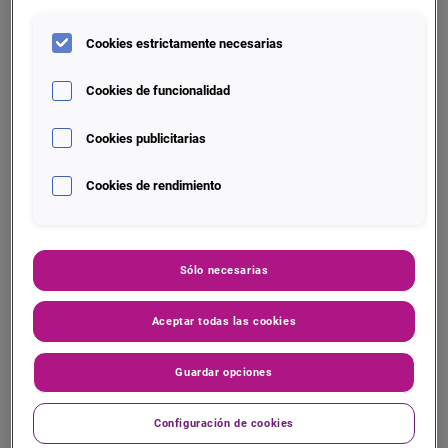
Cookies estrictamente necesarias
Cookies de funcionalidad
Cookies publicitarias
Te ayudamos a:
Cookies de rendimiento
Tomar las mejores decisiones de crédito
de forma automatizada
Sólo necesarias
Implementar las mejores practicas del
mercado
Aceptar todas las cookies
Ofrecer la mejor experiencia de cliente
Guardar opciones
através de una informada y rápida
respuesta
Configuración de cookies