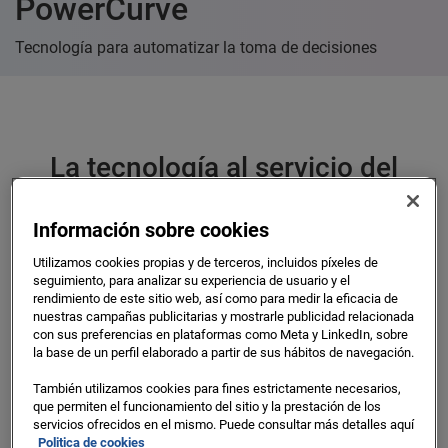
PowerCurve
Tecnología para automatizar la toma de decisiones
La tecnología al servicio del
riesgo de crédito
Información sobre cookies
Nuestras herramientas de decisión y analítica avanzada
están diseñadas para tomar las mejores decisiones
Utilizamos cookies propias y de terceros, incluidos píxeles de
seguimiento, para analizar su experiencia de usuario y el
teniendo en cuenta toda información necesaria en
rendimiento de este sitio web, así como para medir la eficacia de
cualquier momento del clico de vida de los clientes. Las
nuestras campañas publicitarias y mostrarle publicidad relacionada
mejores practicas y el aprendizaje adquirido a lo largo de
con sus preferencias en plataformas como Meta y LinkedIn, sobre
la base de un perfil elaborado a partir de sus hábitos de navegación.
los diversos proyectos desarrollados, se han incorporado a
nuestras plataformas, de tal modo que es posible alcanzar
También utilizamos cookies para fines estrictamente necesarios,
altos niveles de automatización, optimizando las
que permiten el funcionamiento del sitio y la prestación de los
servicios ofrecidos en el mismo. Puede consultar más detalles aquí
decisiones
Politica de cookies