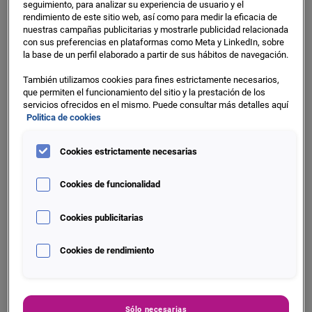
seguimiento, para analizar su experiencia de usuario y el
herramientas analíticas avanzadas de Machine Learning e
rendimiento de este sitio web, así como para medir la eficacia de
Inteligencia Artificial), den lugar a recobrar más con un
nuestras campañas publicitarias y mostrarle publicidad relacionada
con sus preferencias en plataformas como Meta y LinkedIn, sobre
menor coste.
la base de un perfil elaborado a partir de sus hábitos de navegación.
También utilizamos cookies para fines estrictamente necesarios,
que permiten el funcionamiento del sitio y la prestación de los
servicios ofrecidos en el mismo. Puede consultar más detalles aquí
Politica de cookies
Te ayudamos a:
Cookies estrictamente necesarias
Clasificar perfiles de clientes para afinar
Cookies de funcionalidad
tu estrategia
Cookies publicitarias
centrar los esfuerzos y la optimización de
recursos en aquellos que predigan un
Cookies de rendimiento
mayor retorno
Extraer insights relevantes para entender
el perfil del deudor
Sólo necesarias