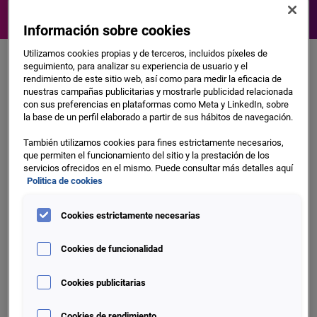
Información sobre cookies
Utilizamos cookies propias y de terceros, incluidos píxeles de
Conoce y segmenta el mercado
seguimiento, para analizar su experiencia de usuario y el
rendimiento de este sitio web, así como para medir la eficacia de
empresarial con...
nuestras campañas publicitarias y mostrarle publicidad relacionada
con sus preferencias en plataformas como Meta y LinkedIn, sobre
la base de un perfil elaborado a partir de sus hábitos de navegación.
También utilizamos cookies para fines estrictamente necesarios,
que permiten el funcionamiento del sitio y la prestación de los
servicios ofrecidos en el mismo. Puede consultar más detalles aquí
Politica de cookies
Cookies estrictamente necesarias
Indicadores Avanzados de Riesgo
Cookies de funcionalidad
Valoración del grado de calidad crediticia de cada
entidad
Cookies publicitarias
Cookies de rendimiento