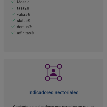
Mosaic
tasa2®
valora®
status®
domus®
affinitas®
Indicadores Sectoriales
Conjunto de Indicadores que permiten un mayor