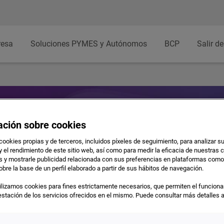
resa
Soluciones PYMES y Autónomos
BCP
Salir de
ación sobre cookies
cookies propias y de terceros, incluidos píxeles de seguimiento, para analizar s
y el rendimiento de este sitio web, así como para medir la eficacia de nuestra
as y mostrarle publicidad relacionada con sus preferencias en plataformas com
obre la base de un perfil elaborado a partir de sus hábitos de navegación.
o
lizamos cookies para fines estrictamente necesarios, que permiten el funciona
prestación de los servicios ofrecidos en el mismo. Puede consultar más detalles 
ester Consulting