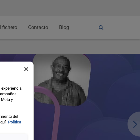
l fichero
Contacto
Blog
u experiencia
s campañas
o Meta y
miento del
aquí
Politica