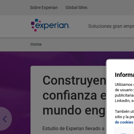
Sobre Experian
Global Sites
Soluciones gran emp
Home
Inform
Construyendo
Utilizamos 
de usuario 
confianza en un
publicitari
LinkedIn, s
mundo engaños
También uti
sitio y la 
de cookies
Estudio de Experian llevado a cabo por Forr