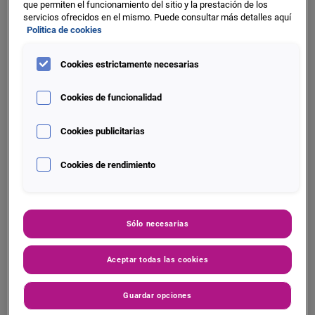
B2C, que permite mejorar la calidad de datos y optimizar la
que permiten el funcionamiento del sitio y la prestación de los
servicios ofrecidos en el mismo. Puede consultar más detalles aquí
toma de decisiones.
Politica de cookies
Cookies estrictamente necesarias
¿Qué te aporta?
Cookies de funcionalidad
Cookies publicitarias
Conocimiento y toma de decisiones en
Cookies de rendimiento
real time
Mejora la calidad de los registros de tu
base de datos
Sólo necesarias
Aporta conocimiento de tus clientes y
Aceptar todas las cookies
clientes potenciales
Guardar opciones
Segmentaciones más precisas