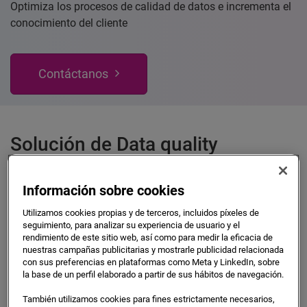
Optimiza los procesos de calidad de datos e incrementa el
conocimiento del cliente
Contáctanos
Solución de Data quality
qualitas® es la solución de Data Management que realiza
procesos avanzados de normalización, deduplicación,
Información sobre cookies
enriquecimiento y validación, con el objetivo de maximizar
Utilizamos cookies propias y de terceros, incluidos píxeles de
la calidad de los datos y conocimiento del cliente.
seguimiento, para analizar su experiencia de usuario y el
rendimiento de este sitio web, así como para medir la eficacia de
nuestras campañas publicitarias y mostrarle publicidad relacionada
qualitas® está basada en un Sistema Inteligente de
con sus preferencias en plataformas como Meta y LinkedIn, sobre
la base de un perfil elaborado a partir de sus hábitos de navegación.
normalización, enriquecimiento, validación y
georreferenciación, tanto de Bases de Datos B2B como
También utilizamos cookies para fines estrictamente necesarios,