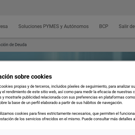
resa
Soluciones PYMES y Autónomos
BCP
Salir de
ción de Deuda
ación sobre cookies
e
cookies propias y de terceros, incluidos píxeles de seguimiento, para analizar s
urve
y el rendimiento de este sitio web, así como para medir la eficacia de nuestra
as y mostrarle publicidad relacionada con sus preferencias en plataformas com
obre la base de un perfil elaborado a partir de sus hábitos de navegación.
lizamos cookies para fines estrictamente necesarios, que permiten el funciona
prestación de los servicios ofrecidos en el mismo. Puede consultar más detalles 