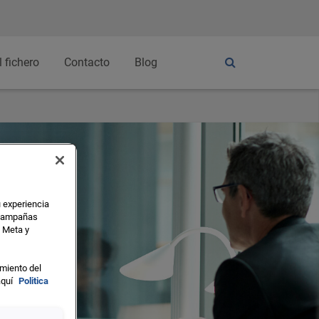
l fichero
Contacto
Blog
u experiencia
s campañas
o Meta y
miento del
aquí
Politica