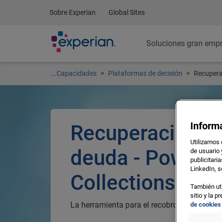
Sobre Experian
Global Sites
Soluciones gran emp
...
Capacidades
Plataformas de decisión
Recupera
Inform
Recuperación d
Utilizamos 
deuda - PowerC
de usuario 
publicitari
LinkedIn, s
Collections
También uti
sitio y la 
La herramienta para el recobro, de Experian
de cookies