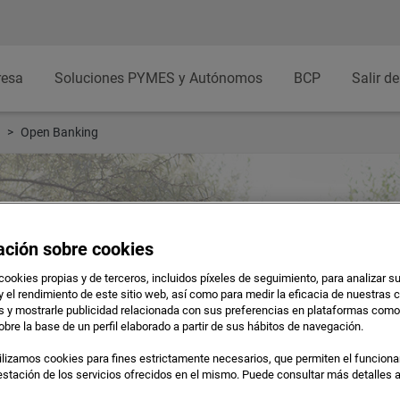
resa
Soluciones PYMES y Autónomos
BCP
Salir de
Open Banking
ación sobre cookies
cookies propias y de terceros, incluidos píxeles de seguimiento, para analizar s
y el rendimiento de este sitio web, así como para medir la eficacia de nuestra
as y mostrarle publicidad relacionada con sus preferencias en plataformas com
obre la base de un perfil elaborado a partir de sus hábitos de navegación.
s y de crédito
lizamos cookies para fines estrictamente necesarios, que permiten el funciona
prestación de los servicios ofrecidos en el mismo. Puede consultar más detalles 