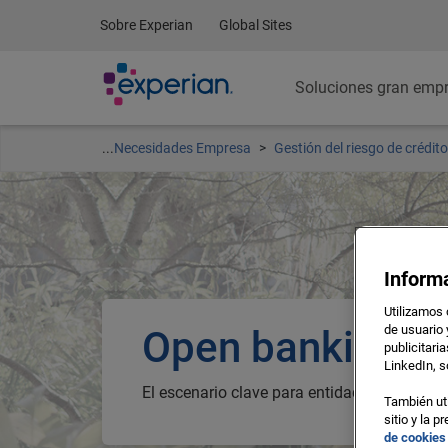
Sobre Experian
Global Sites
Soluciones gran emp
...
Necesidades Empresa
Gestión del riesgo de crédito
Inform
Utilizamos 
de usuario 
Open banking
publicitari
LinkedIn, s
El escenario clave para entidades financiera
También uti
sitio y la 
de cookies