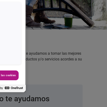
e Open Banking, te ayudamos a tomar las mejores
frecerles los productos y/o servicios acordes a su
 las cookies
 te ayudamos