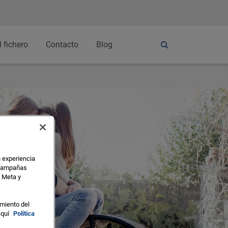
l fichero
Contacto
Blog
u experiencia
s campañas
o Meta y
miento del
aquí
Politica