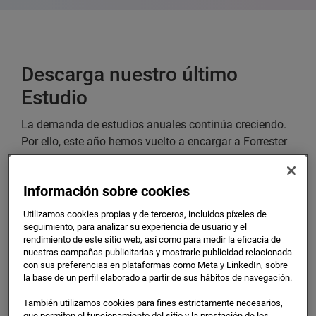
Descarga nuestro último
Estudio
La demanda de estudios anuales continúa creciendo.
Por ello, este año hemos vuelto a encargar a Forrester
Consulting el relativo a 2018 sobre Innovación, Smart
data y orientación al cliente. En este Estudio han
Información sobre cookies
participado más de 700 directivos y responsables de
toma de decisiones de las empresas más importantes
Utilizamos cookies propias y de terceros, incluidos píxeles de
de Europa.
seguimiento, para analizar su experiencia de usuario y el
rendimiento de este sitio web, así como para medir la eficacia de
nuestras campañas publicitarias y mostrarle publicidad relacionada
No cabe duda de que estamos ante un período
con sus preferencias en plataformas como Meta y LinkedIn, sobre
emocionante a la par que desafiante.
la base de un perfil elaborado a partir de sus hábitos de navegación.
Muchos directores de empresas son conscientes de
También utilizamos cookies para fines estrictamente necesarios,
que permiten el funcionamiento del sitio y la prestación de los