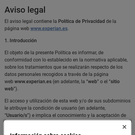
Aviso legal
El aviso legal contiene la
Política de Privacidad
de la
página web
www.experian.es
.
1. Introducción
El objeto de la presente Política es informar, de
conformidad con lo establecido en la normativa aplicable,
sobre los tratamientos que se realizarán respecto de los
datos personales recogidos a través de la página
web
www.experian.es
(en adelante, la “
web
” o el “
sitio
web
”).
El acceso y utilización de esta web y/o de sus subdominios
le atribuye la condición de usuario (en adelante,
“
Usuario/s
”) e implica el conocimiento y la aceptación de
todas las condiciones incluidas en esta Política de
Privacidad.