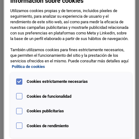
Información sobre cookies
2. ¿Quiénes son los Responsables del Tratamiento?
Utilizamos cookies propias y de terceros, incluidos píxeles de
seguimiento, para analizar su experiencia de usuario y el
rendimiento de este sitio web, así como para medir la eficacia de
Identidad:
EXPERIAN ESPAÑA, S.L.U.
(en
nuestras campañas publicitarias y mostrarle publicidad relacionada
con sus preferencias en plataformas como Meta y LinkedIn, sobre
adelante,
"EXPERIAN"
)
la base de un perfil elaborado a partir de sus hábitos de navegación.
NIF B95017844
También utilizamos cookies para fines estrictamente necesarios,
que permiten el funcionamiento del sitio y la prestación de los
servicios ofrecidos en el mismo. Puede consultar más detalles aquí
Dirección
C/ Príncipe de Vergara, 132. 1ª Planta.
Politica de cookies
postal:
28002 Madrid
Cookies estrictamente necesarias
Teléfono:
91 530 03 70
Cookies de funcionalidad
Correo
marketingcsda.es@experian.com
Cookies publicitarias
electrónico:
Cookies de rendimiento