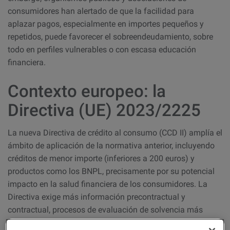
consumidores han alertado de que la facilidad para
aplazar pagos, especialmente en importes pequeños y
repetidos, puede favorecer el sobreendeudamiento, sobre
todo en perfiles vulnerables o con escasa educación
financiera.
Contexto europeo: la
Directiva (UE) 2023/2225
La nueva Directiva de crédito al consumo (CCD II) amplía el
ámbito de aplicación de la normativa anterior, incluyendo
créditos de menor importe (inferiores a 200 euros) y
productos como los BNPL, precisamente por su potencial
impacto en la salud financiera de los consumidores. La
Directiva exige más información precontractual y
contractual, procesos de evaluación de solvencia más
rigurosos y una supervisión reforzada de los proveedores.