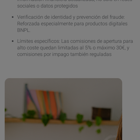
sociales o datos protegidos
Verificación de identidad y prevención del fraude:
Reforzada especialmente para productos digitales
BNPL.
Límites específicos: Las comisiones de apertura para
alto coste quedan limitadas al 5% o máximo 30€, y
comisiones por impago también reguladas
.cta-experian {
aspect-ratio: 3 / 2;
border-radius: 15px;
}
@media (max-width: 768px) {
.cta-experian {