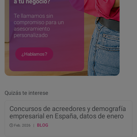
a tu negocio?
Te llamamos sin
compromiso para un
asesoramiento
personalizado
¿Hablamos?
Quizás te interese
Concursos de acreedores y demografía
empresarial en España, datos de enero
de 2026
BLOG
Feb. 2026 |