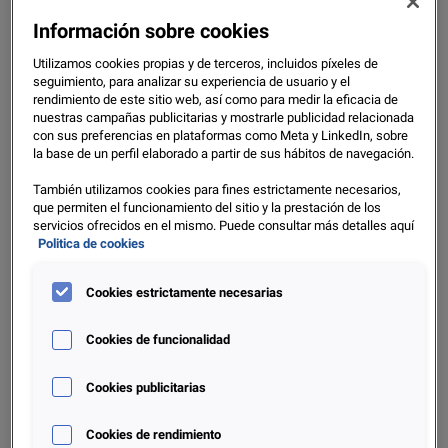
Información sobre cookies
España debía transponer la Directiva (UE) 2023/2225
antes del 20 de noviembre de 2025, plazo que no se
Utilizamos cookies propias y de terceros, incluidos píxeles de
seguimiento, para analizar su experiencia de usuario y el
cumplió. El Gobierno aprobó el Anteproyecto de Ley el 7 de
rendimiento de este sitio web, así como para medir la eficacia de
enero de 2026 y, en abril de 2026, se encuentra en
nuestras campañas publicitarias y mostrarle publicidad relacionada
tramitación parlamentaria. La entrada en vigor está
con sus preferencias en plataformas como Meta y LinkedIn, sobre
la base de un perfil elaborado a partir de sus hábitos de navegación.
prevista a los 20 días de su publicación en el BOE, con
aplicación plena en el marco europeo para finales de 2026.
También utilizamos cookies para fines estrictamente necesarios,
que permiten el funcionamiento del sitio y la prestación de los
El legislador español ha optado por ir más allá de los
servicios ofrecidos en el mismo. Puede consultar más detalles aquí
mínimos de la Directiva, introduciendo límites explícitos al
Politica de cookies
coste del crédito y un régimen específico para los créditos
de alto coste.
Cookies estrictamente necesarias
Alcance del Anteproyecto
Cookies de funcionalidad
de Ley de contratos de
Cookies publicitarias
crédito al consumo
Cookies de rendimiento