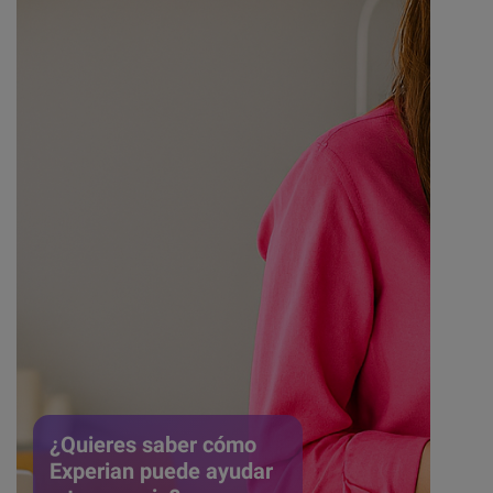
width: 100% !important;
max-width: 100% !important;
min-width: unset !important;
aspect-ratio: auto;
}
.cta-experian img {
object-position: center;
}
.cta-experian > div {
width: auto !important;
margin: 10px !important;
padding: 15px !important;
}
}
¿Quieres saber cómo
Experian puede ayudar