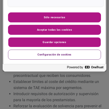
El Anteproyecto se aplica a los contratos de crédito al
consumo celebrados con personas físicas que actúan
como consumidores, incluyendo microcréditos, tarjetas
Sólo necesarias
revolving, préstamos rápidos ofrecidos en plataformas
digitales y otros productos de financiación. Dentro de este
Aceptar todas las cookies
ámbito se encuadran los esquemas BNPL cuando
constituyen una forma de crédito concedido al consumidor
Guardar opciones
para financiar la adquisición de bienes o servicios.
Configuración de cookies
Entre sus objetivos principales destacan:
Reforzar la transparencia y la información
precontractual que reciben los consumidores.
Establecer límites al coste del crédito mediante un
sistema de TAE máxima por segmentos.
Introducir requisitos de autorización y supervisión
para la mayoría de los prestamistas.
Reforzar la evaluación de solvencia para prevenir el