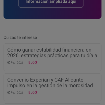
Información ampliada aquí
Quizás te interese
Cómo ganar estabilidad financiera en
2026: estrategias prácticas para tu día a
día
BLOG
Feb. 2026 |
Convenio Experian y CAF Alicante:
impulso en la gestión de la morosidad
en fincas
BLOG
Feb. 2026 |