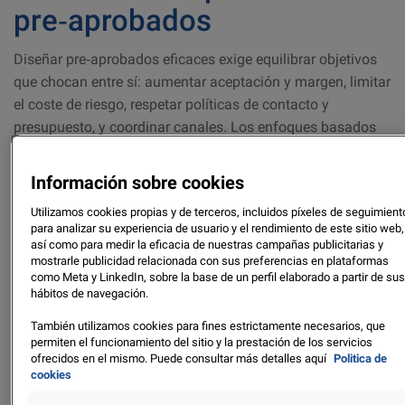
pre‑aprobados
Diseñar pre‑aprobados eficaces exige equilibrar objetivos
que chocan entre sí: aumentar aceptación y margen, limitar
el coste de riesgo, respetar políticas de contacto y
presupuesto, y coordinar canales. Los enfoques basados
solo en reglas o análisis manuales suelen dejar valor en la
mesa y reaccionan lentamente a cambios del mercado.
Información sobre cookies
Utilizamos cookies propias y de terceros, incluidos píxeles de seguimient
Qué aporta Experian
para analizar su experiencia de usuario y el rendimiento de este sitio web,
así como para medir la eficacia de nuestras campañas publicitarias y
Optimize a los
mostrarle publicidad relacionada con sus preferencias en plataformas
como Meta y LinkedIn, sobre la base de un perfil elaborado a partir de su
pre‑aprobados
hábitos de navegación.
También utilizamos cookies para fines estrictamente necesarios, que
Optimización 1:1:
estima el efecto de oferta SÍ/NO,
permiten el funcionamiento del sitio y la prestación de los servicios
límite y precio/incentivo por cliente, para elegir la
ofrecidos en el mismo. Puede consultar más detalles aquí
Politica de
mejor combinación alineada con tu función objetivo.
cookies
Simulación de escenarios:
compara opciones