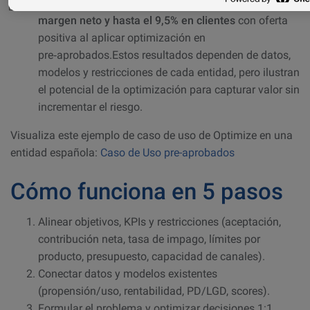
Tier‑1, se observaron
incrementos hasta el 20,8% en
margen neto y hasta el 9,5% en clientes
con oferta
positiva al aplicar optimización en
pre‑aprobados.Estos resultados dependen de datos,
modelos y restricciones de cada entidad, pero ilustran
el potencial de la optimización para capturar valor sin
incrementar el riesgo.
Visualiza este ejemplo de caso de uso de Optimize en una
entidad española:
Caso de Uso pre-aprobados
Cómo funciona en 5 pasos
Alinear objetivos, KPIs y restricciones (aceptación,
contribución neta, tasa de impago, límites por
producto, presupuesto, capacidad de canales).
Conectar datos y modelos existentes
(propensión/uso, rentabilidad, PD/LGD, scores).
Formular el problema y optimizar decisiones 1:1