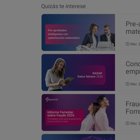
Quizás te interese
Pre‑
mate
ries
Mar.
Conc
empr
de 2
Mar.
Frau
Forr
Mar.