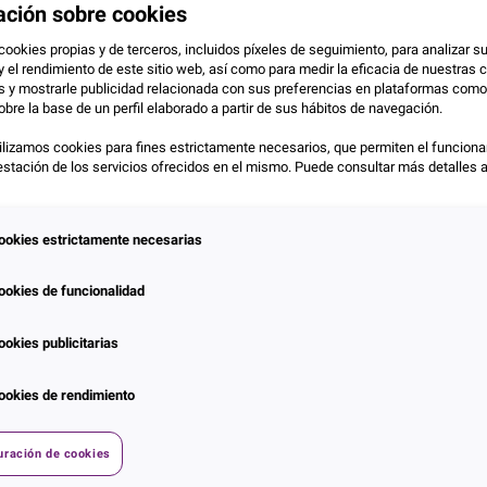
ación sobre cookies
cookies propias y de terceros, incluidos píxeles de seguimiento, para analizar s
y el rendimiento de este sitio web, así como para medir la eficacia de nuestra
as y mostrarle publicidad relacionada con sus preferencias en plataformas com
obre la base de un perfil elaborado a partir de sus hábitos de navegación.
lizamos cookies para fines estrictamente necesarios, que permiten el funciona
prestación de los servicios ofrecidos en el mismo. Puede consultar más detalles 
ookies estrictamente necesarias
Com
ookies de funcionalidad
 Experian España
ookies publicitarias
 sistemas operativos agénticos (AOS), las tecnologías cloud y
esas siguen operando con sistemas legacy, con la información y
ookies de rendimiento
mpulsar la innovación ni adaptarse a los retos actuales.
uración de cookies
de las nuevas tecnologías nos aportan nuevas capacidades
y adaptarse a los cambios a medida que se presentan…el reto