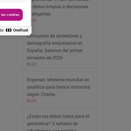
de datos limpios a decisiones
inteligentes
 las cookies
BLOG
Concursos de acreedores y
demografía empresarial en
España: balance del primer
trimestre de 2026
BLOG
Experian, referente mundial en
analítica para banca minorista
según Chartis
BLOG
¿Están tus datos listos para IA
generativa? 5 señales de
advertencia que podrían