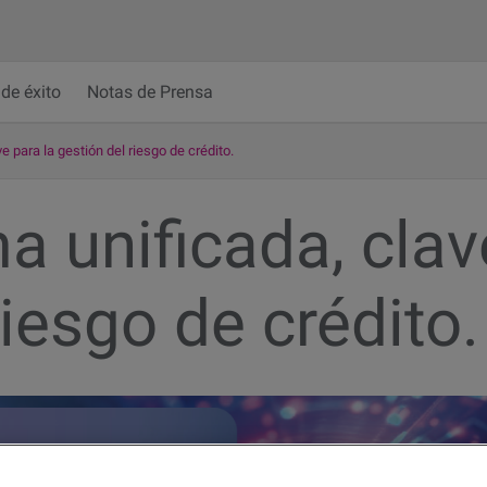
de éxito
Notas de Prensa
e para la gestión del riesgo de crédito.
a unificada, clav
riesgo de crédito.