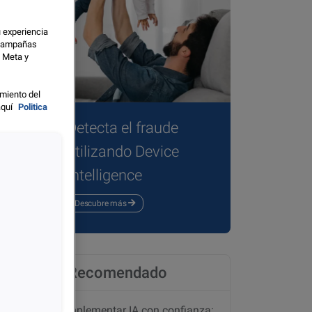
u experiencia
s campañas
o Meta y
miento del
aquí
Politica
Detecta el fraude
utilizando Device
partir
Intelligence
Descubre más
Recomendado
Implementar IA con confianza: