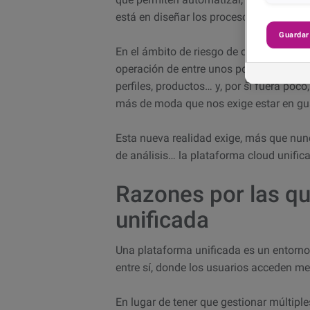
está en diseñar los procesos y seleccion
Guardar
E
n el ámbito de riesgo de crédito
, Exper
operación de entre unos pocos producto
perfiles, productos… y, por si fuera po
más de moda que nos exige estar en g
Esta nueva realidad exige, más que nunca
de análisis… la plataforma cloud unific
Razones por las qu
unificada
Una plataforma unificada es un entorno
entre sí, donde los usuarios acceden me
En lugar de tener que gestionar múltipl