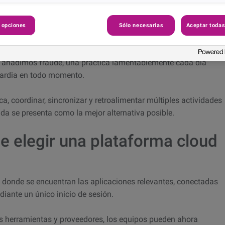
ar la tecnología apropiada para actualizarse.
 opciones
Sólo necesarias
Aceptar todas
ian España
donde antes nos centrábamos en el análisis de una
s disponibles, hoy nos enfrentamos a diversos canales,
co, añadimos fraude, una práctica lamentablemente cada día
uardia en todo momento.
, coordinar, sincronizar y retroalimentar múltiples actividades
ada se presenta como la mejor alternativa posible.
e elegir una plataforma cloud
 donde se encuentran las aplicaciones relevantes, conectadas
diante un único inicio de sesión.
es herramientas y proveedores, los equipos pueden ahora