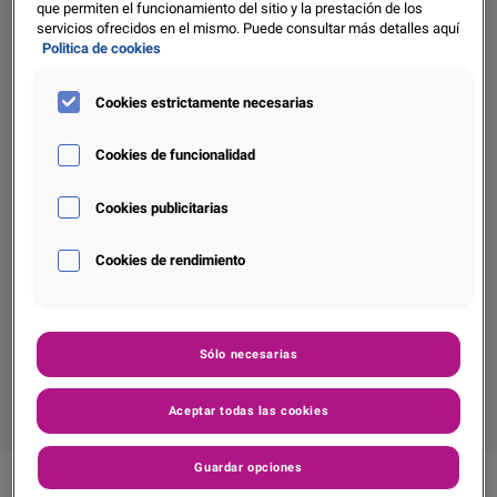
que permiten el funcionamiento del sitio y la prestación de los
servicios ofrecidos en el mismo. Puede consultar más detalles aquí
Liberar el potencial de la Inteligencia Artificial: el
Politica de cookies
papel crucial de la tecnología en la nube
Cookies estrictamente necesarias
Abr. 2024
Cookies de funcionalidad
Descubre más
Cookies publicitarias
Ordenar por:
Cookies de rendimiento
Sólo necesarias
Aceptar todas las cookies
Guardar opciones