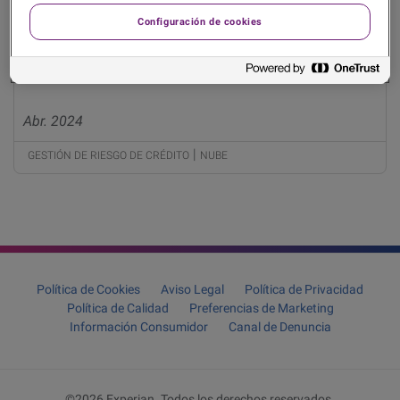
Configuración de cookies
Liberar el potencial de la Inteligencia Artificial: el
papel crucial de la tecnología…
Abr. 2024
|
GESTIÓN DE RIESGO DE CRÉDITO
NUBE
Política de Cookies
Aviso Legal
Política de Privacidad
Política de Calidad
Preferencias de Marketing
Información Consumidor
Canal de Denuncia
©2026 Experian. Todos los derechos reservados.