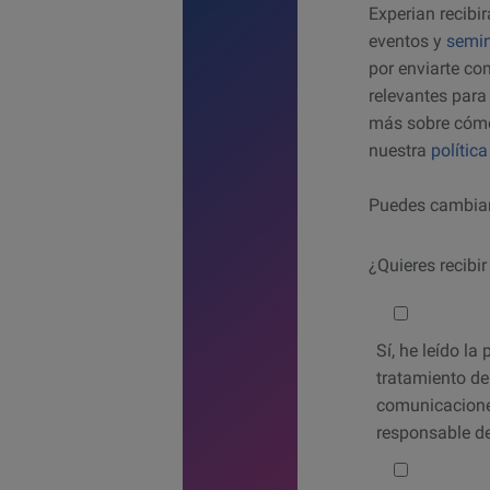
Experian recibir
eventos y
semin
por enviarte c
relevantes para 
más sobre cómo
nuestra
polític
Puedes cambiar
¿Quieres recibi
Would you like
Sí,
he leído la 
tratamiento de 
comunicacione
responsable de