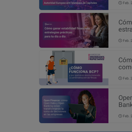
Feb.
Cómo
estr
Feb.
Cómo
comu
Feb.
Open
Bank
Feb.