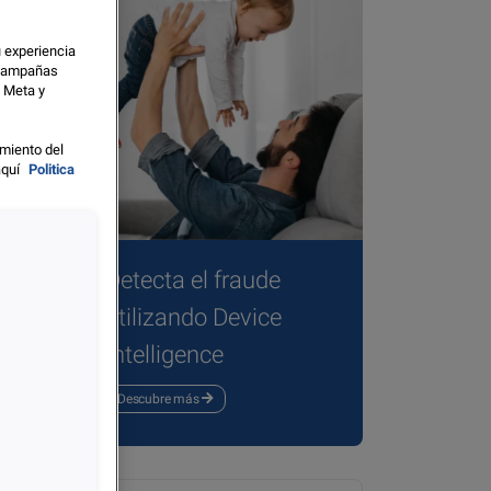
u experiencia
s campañas
o Meta y
miento del
aquí
Politica
Detecta el fraude
utilizando Device
partir
Intelligence
Descubre más