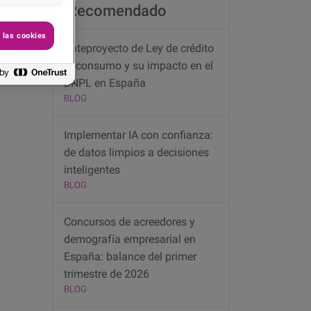
Recomendado
 las cookies
Anteproyecto de Ley de crédito
al consumo y su impacto en el
BNPL en España
BLOG
Implementar IA con confianza:
de datos limpios a decisiones
inteligentes
BLOG
Concursos de acreedores y
demografía empresarial en
España: balance del primer
trimestre de 2026
BLOG