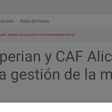
de éxito
Notas de Prensa
ante: impulso en la gestión de la morosidad en fincas
perian y CAF Alic
a gestión de la 