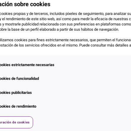
ación sobre cookies
cookies propias y de terceros, incluidos píxeles de seguimiento, para analizar s
y el rendimiento de este sitio web, así como para medir la eficacia de nuestra
as y mostrarle publicidad relacionada con sus preferencias en plataformas com
obre la base de un perfil elaborado a partir de sus hábitos de navegación.
lizamos cookies para fines estrictamente necesarios, que permiten el funciona
prestación de los servicios ofrecidos en el mismo. Puede consultar más detalles 
ookies estrictamente necesarias
ookies de funcionalidad
Com
ookies publicitarias
s comunidades de propietarios es un reto creciente para los
ookies de rendimiento
n nuestro compromiso con la innovación y la transparencia
n acuerdo de colaboración con el
Colegio de Administradores
ora como
Socio Colaborador
y permite a todos los colegiados
uración de cookies
opietarios (BCP)
.