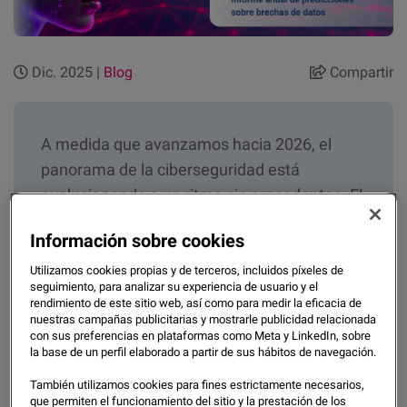
Dic. 2025 |
Blog
Compartir
A medida que avanzamos hacia 2026, el
panorama de la ciberseguridad está
evolucionando a un ritmo sin precedentes. El
último
Pronóstico de Data Bridge en 2026
de
Información sobre cookies
Experian
destaca las tendencias emergentes
y los desafíos que las empresas deben
Utilizamos cookies propias y de terceros, incluidos píxeles de
seguimiento, para analizar su experiencia de usuario y el
enfrentar para proteger sus datos y
rendimiento de este sitio web, así como para medir la eficacia de
mantener la confianza del consumidor. Esta
nuestras campañas publicitarias y mostrarle publicidad relacionada
con sus preferencias en plataformas como Meta y LinkedIn, sobre
publicación de blog profundiza en los
la base de un perfil elaborado a partir de sus hábitos de navegación.
hallazgos clave del informe y ofrece ideas
También utilizamos cookies para fines estrictamente necesarios,
sobre cómo las organizaciones pueden
que permiten el funcionamiento del sitio y la prestación de los