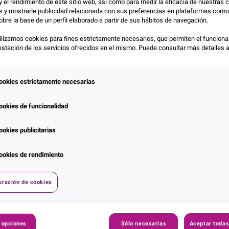
y el rendimiento de este sitio web, así como para medir la eficacia de nuestra
as y mostrarle publicidad relacionada con sus preferencias en plataformas com
obre la base de un perfil elaborado a partir de sus hábitos de navegación.
lizamos cookies para fines estrictamente necesarios, que permiten el funciona
prestación de los servicios ofrecidos en el mismo. Puede consultar más detalles 
ookies estrictamente necesarias
ookies de funcionalidad
tion Intelligence
,
Sector Asegurador
,
Segmentación Poblacional
Com
ookies publicitarias
 los clientes (actuales y potenciales) es clave para el
ookies de rendimiento
 y, además, maximiza la fidelidad, las tasas de retención
 adquisición de clientes.
uración de cookies
 opciones
Sólo necesarias
Aceptar todas
n variables e indicadores específicos de su sector, y con