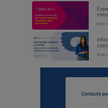
Expe
mino
Abr.
Infor
conc
Abr.
Contacta pa
Nombre