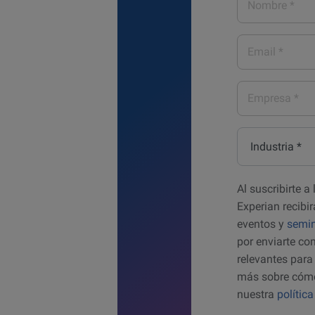
*
Email
*
Empresa
*
Industria
*
Al suscribirte 
Experian recibir
eventos y
semin
por enviarte c
relevantes para 
más sobre cómo
nuestra
polític