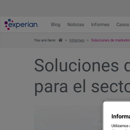
Blog
Noticias
Informes
Casos 
You are here:
>
Informes
>
Soluciones de marketin
Soluciones 
para el sect
Inform
Utilizamos 