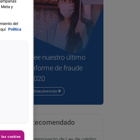
s campañas
o Meta y
miento del
aquí
Politica
Lee nuestro último
informe de fraude
partir
2020
Descubre más
Recomendado
 las cookies
Anteproyecto de Ley de crédito