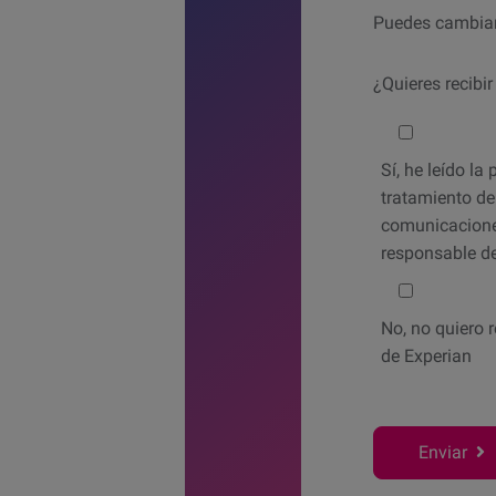
Puedes cambiar
¿Quieres recibi
Would you like
Sí,
he leído la 
tratamiento de 
comunicacione
responsable de
No,
no quiero 
de Experian
Enviar