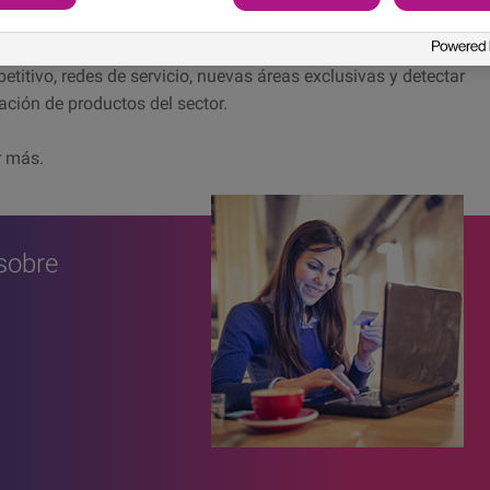
imiento poblacional
y de mercado para determinar perfiles de
s de contar con plataformas avanzadas que le permitan
titivo, redes de servicio, nuevas áreas exclusivas y detectar
ación de productos del sector.
r más.
sobre